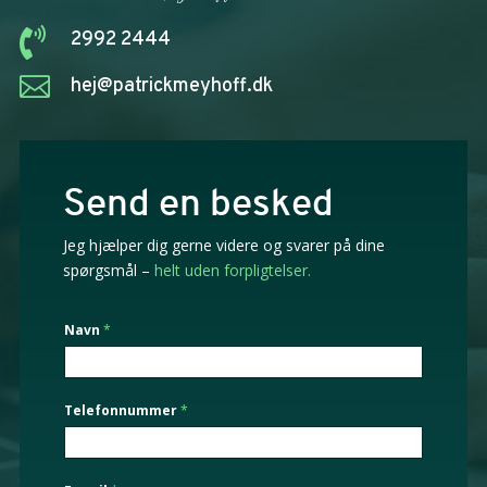

2992 2444

hej@patrickmeyhoff.dk
Send en besked
Jeg hjælper dig gerne videre og svarer på dine
spørgsmål –
helt uden forpligtelser.
j
Navn
*
e
g
k
a
Telefonnummer
*
n
H
v
a