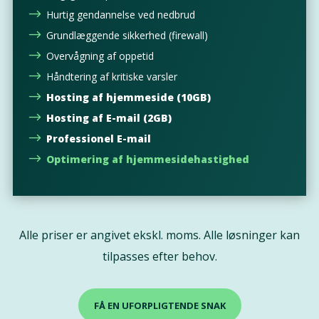
$
Hurtig gendannelse ved nedbrud
$
Grundlæggende sikkerhed (firewall)
$
Overvågning af oppetid
$
Håndtering af kritiske varsler
$
Hosting af hjemmeside (10GB)
$
Hosting af E-mail (2GB)
$
Professionel E-mail
$
Optimering af hjemmesidehastighed
Alle priser er angivet ekskl. moms. Alle løsninger kan
tilpasses efter behov.
FÅ EN UFORPLIGTENDE SNAK