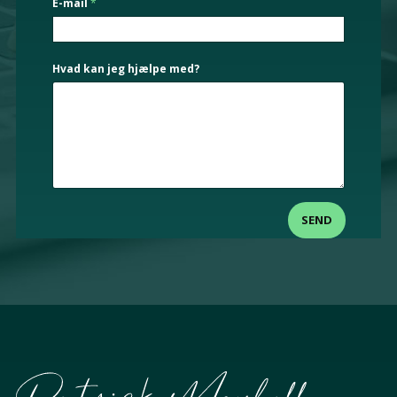
E-mail
*
d
Hvad kan jeg hjælpe med?
SEND