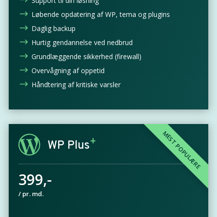
$
Support til din løsning
$
Løbende opdatering af WP, tema og plugins
$
Daglig backup
$
Hurtig gendannelse ved nedbrud
$
Grundlæggende sikkerhed (firewall)
$
Overvågning af oppetid
$
Håndtering af kritiske varsler
WP Plus
399,-
/ pr. md.