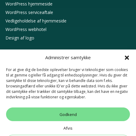
WordPress hjemmeside
WordPress serviceaftale
Vedligeholdelse af hjemmeside
WordPress webhotel
Design af logo
Administrer samtykke
GOOGLE
For at give dig de bedste oplevelser bruger vi teknologier som cookies
til at gemme og/eller få adgang til enhedsoplysninger. Hvis du giver dit
Lokal SEO
samtykke til disse teknologier, kan vi behandle data som f.eks.
browsingadfærd eller unikke ID'er på dette websted. Hvis du ikke giver
SEO Aabenraa
dit samtykke eller trækker dit samtykke tilbage, kan det have en negativ
SEO Sønderborg
indvirkning på visse funktioner og egenskaber.
SEO Konsulent
Google Ads pris
Godkend
Gratis SEO analyse
Afvis