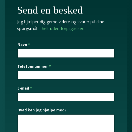
Send en besked
Jeg hjælper dig gerne videre og svarer på dine
spørgsmål –
helt uden forpligtelser.
*
Navn
*
m
e
d
?
Telefonnummer
*
m
e
d
?
E-mail
*
Hvad kan jeg hjælpe med?