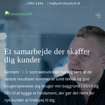
2992 2444
hej@patrickmeyhoff.dk
FREELANCE WEBUDVIKLER
Et samarbejde der skaffer
dig
kunder
Gennem
12 år
som webudvikler har jeg lært, at de
bedste resultater kommer af solid teknik og god
brugeroplevelse. Jeg bruger min baggrund i UX/UI og
SEO til at bygge et fundament, der gør det nemt for
nye kunder at finde vej til dig.