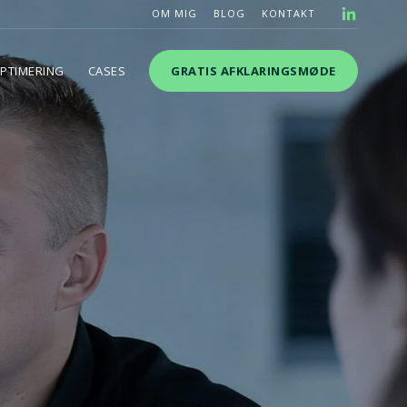
OM MIG
BLOG
KONTAKT
L
OPTIMERING
CASES
GRATIS AFKLARINGSMØDE