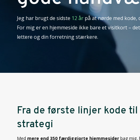
Jeg har brugt de sidste
12 år
på at nørde med kode, d
For mig er en hjemmeside ikke bare et visitkort – det
lettere og din forretning stærkere.
Fra de første linjer kode ti
strategi
Med
mere end 350 færdiggjorte hjemmesider
bag mig, h