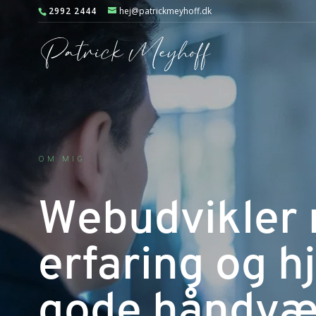
2992 2444
hej@patrickmeyhoff.dk
OM MIG
Webudvikler 
erfaring og hj
gode håndvæ