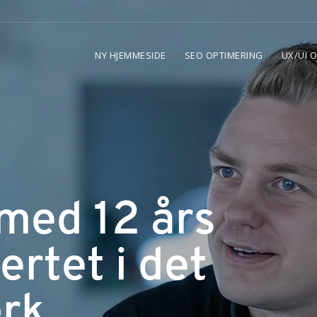
NY HJEMMESIDE
SEO OPTIMERING
UX/UI 
med 12 års
ertet i det
rk