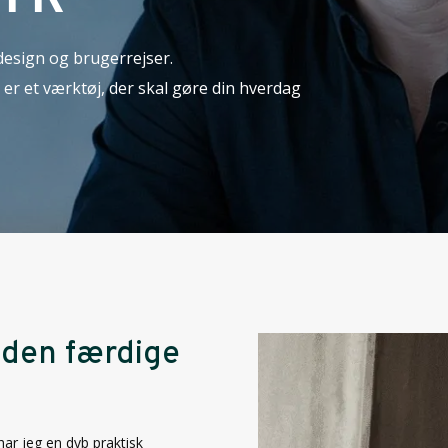
esign og brugerrejser.
 er et værktøj, der skal gøre din hverdag
l den færdige
ar jeg en dyb praktisk